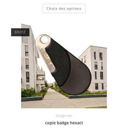
Choix des options
ÉPUISÉ
badge cdvi
copie badge hexact