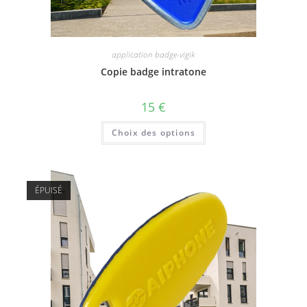
application badge-vigik
Copie badge intratone
15
€
Choix des options
ÉPUISÉ