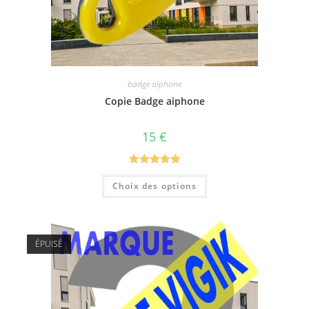
badge aiphone
Copie Badge aiphone
15
€
Note
5.00
Choix des options
sur 5
ÉPUISÉ