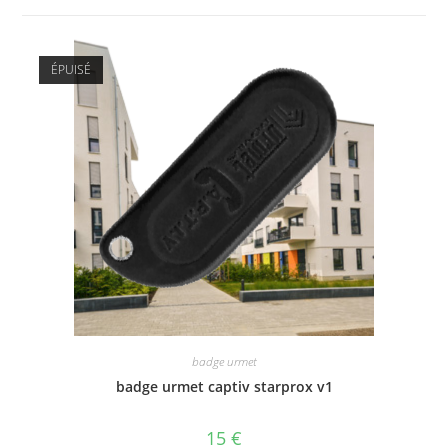
ÉPUISÉ
badge urmet
badge urmet captiv starprox v1
15
€