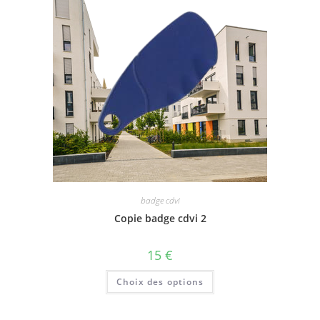
badge cdvi
Copie badge cdvi 2
15
€
Choix des options