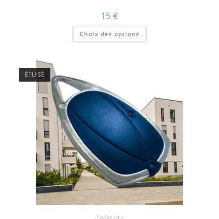
15
€
Choix des options
ÉPUISÉ
badge cdvi