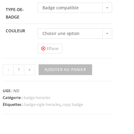
Badge compatible
TYPE-DE-
BADGE
COULEUR
Choisir une option
Effacer
-
+
AJOUTER AU PANIER
UGS :
ND
Catégorie :
badge heracles
Étiquettes :
badge-vigik-heracles
,
copy badge