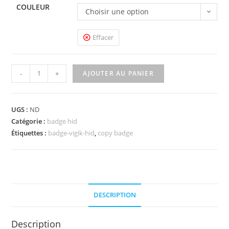
COULEUR
Choisir une option
Effacer
-
+
AJOUTER AU PANIER
UGS :
ND
Catégorie :
badge hid
Étiquettes :
badge-vigik-hid
,
copy badge
DESCRIPTION
Description