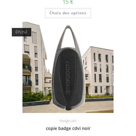
15
€
Choix des options
ÉPUISÉ
badge cdvi
copie badge cdvi noir