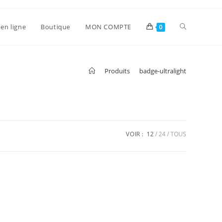
en ligne
Boutique
MON COMPTE
0
>
Produits
>
badge-ultralight
VOIR :
12
24
TOUS